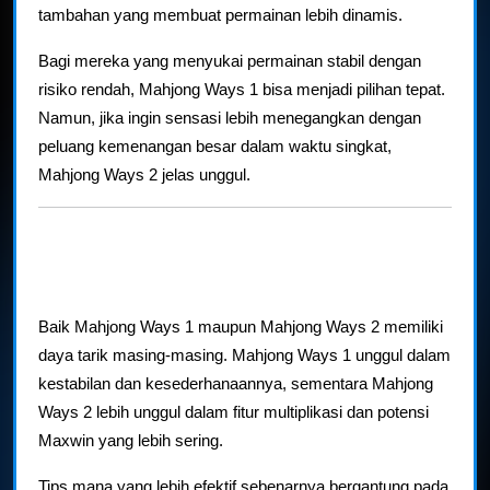
tambahan yang membuat permainan lebih dinamis.
Bagi mereka yang menyukai permainan stabil dengan
risiko rendah, Mahjong Ways 1 bisa menjadi pilihan tepat.
Namun, jika ingin sensasi lebih menegangkan dengan
peluang kemenangan besar dalam waktu singkat,
Mahjong Ways 2 jelas unggul.
Kesimpulan: memilih
sesuai gaya bermain
Baik Mahjong Ways 1 maupun Mahjong Ways 2 memiliki
daya tarik masing-masing. Mahjong Ways 1 unggul dalam
kestabilan dan kesederhanaannya, sementara Mahjong
Ways 2 lebih unggul dalam fitur multiplikasi dan potensi
Maxwin yang lebih sering.
Tips mana yang lebih efektif sebenarnya bergantung pada