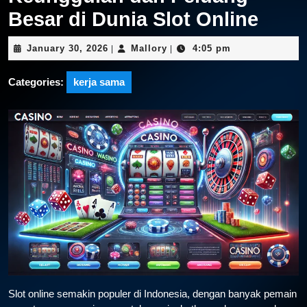
Besar di Dunia Slot Online
January
Mallory
January 30, 2026
Mallory
4:05 pm
|
|
30,
2026
Categories:
kerja sama
Slot online semakin populer di Indonesia, dengan banyak pemain