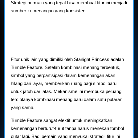
Strategi bermain yang tepat bisa membuat fitur ini menjadi
sumber kemenangan yang konsisten.
Tumble Feature:
Menghapus Simbol
untuk Kesempatan Baru
Fitur unik lain yang dimiliki oleh Starlight Princess adalah
Tumble Feature. Setelah kombinasi menang terbentuk,
simbol yang berpartisipasi dalam kemenangan akan
hilang dari layar, memberikan ruang bagi simbol baru
untuk jatuh dari atas. Mekanisme ini membuka peluang
terciptanya kombinasi menang baru dalam satu putaran
yang sama.
Tumble Feature sangat efektif untuk meningkatkan
kemenangan berturut-turut tanpa harus menekan tombol
putar lagi. Bagi pemain yang menyukai strategi, fitur ini