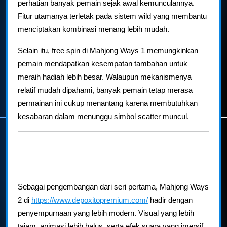
perhatian banyak pemain sejak awal kemunculannya.
Fitur utamanya terletak pada sistem wild yang membantu
menciptakan kombinasi menang lebih mudah.
Selain itu, free spin di Mahjong Ways 1 memungkinkan
pemain mendapatkan kesempatan tambahan untuk
meraih hadiah lebih besar. Walaupun mekanismenya
relatif mudah dipahami, banyak pemain tetap merasa
permainan ini cukup menantang karena membutuhkan
kesabaran dalam menunggu simbol scatter muncul.
Ciri khas menarik dari
Mahjong Ways 2
Sebagai pengembangan dari seri pertama, Mahjong Ways
2 di
https://www.depoxitopremium.com/
hadir dengan
penyempurnaan yang lebih modern. Visual yang lebih
tajam, animasi lebih halus, serta efek suara yang imersif