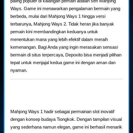
paling populer di kalangan pemain adalah seri Mahjong
Ways. Game ini menawarkan pengalaman bermain yang
berbeda, mulai dari Mahjong Ways 1 hingga versi
terbarunya, Mahjong Ways 2. Tidak heran jika banyak
pemain kini membandingkan keduanya untuk
menentukan mana yang lebih efektif dalam meraih
kemenangan. Bagi Anda yang ingin merasakan sensasi
bermain di situs terpercaya, Depoxito bisa menjadi pilihan
tepat untuk menjajal kedua game ini dengan aman dan
nyaman.
Gambaran umum
tentang Mahjong Ways 1
Mahjong Ways 1 hadir sebagai permainan slot inovatif
dengan konsep budaya Tiongkok. Dengan tampilan visual
yang sederhana namun elegan, game ini berhasil menarik