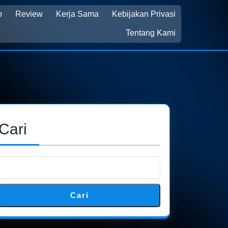
o
Review
Kerja Sama
Kebijakan Privasi
Tentang Kami
Cari
Cari